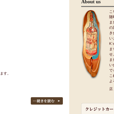
About us
こ
随
ま
の
き
い
K
ま
せ
ま
い
で
ます。
こ
よ
店