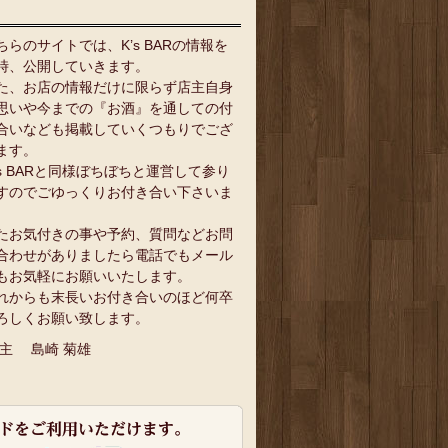
ちらのサイトでは、K’s BARの情報を
時、公開していきます。
た、お店の情報だけに限らず店主自身
思いや今までの『お酒』を通しての付
合いなども掲載していくつもりでござ
ます。
`s BARと同様ぼちぼちと運営して参り
すのでごゆっくりお付き合い下さいま
。
たお気付きの事や予約、質問などお問
合わせがありましたら電話でもメール
もお気軽にお願いいたします。
れからも末長いお付き合いのほど何卒
ろしくお願い致します。
 主 島崎 菊雄