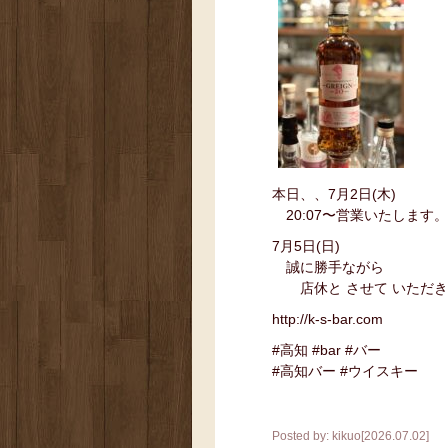
本日、、7月2日(木)
20:07〜営業いたします。
7月5日(日)
誠に勝手ながら
店休と させて いただき
http://k-s-bar.com
#高知 #bar #バー
#高知バー #ウイスキー
Posted by: kikuo[2026.07.02]