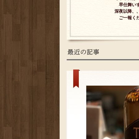
早仕舞いす
深夜以降、
ご一報くだ