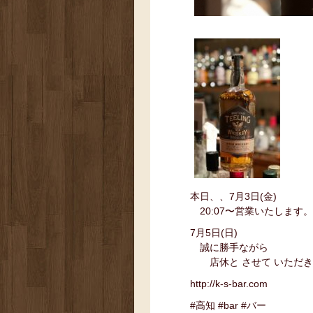
本日、、7月3日(金)
20:07〜営業いたします。
7月5日(日)
誠に勝手ながら
店休と させて いただき
http://k-s-bar.com
#高知 #bar #バー