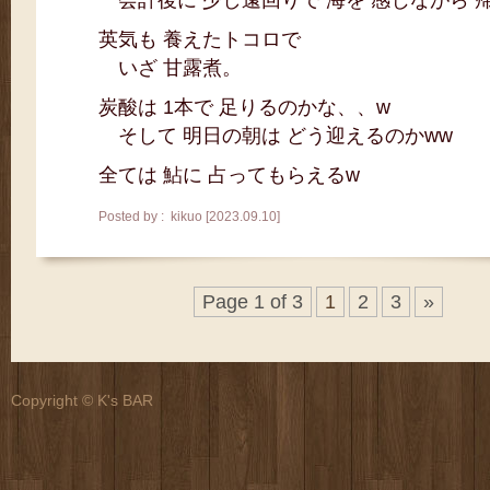
会計後に 少し遠回りで 海を 感じながら 
英気も 養えたトコロで
いざ 甘露煮。
炭酸は 1本で 足りるのかな、、w
そして 明日の朝は どう迎えるのかww
全ては 鮎に 占ってもらえるw
Posted by : kikuo [2023.09.10]
Page 1 of 3
1
2
3
»
Copyright © K's BAR