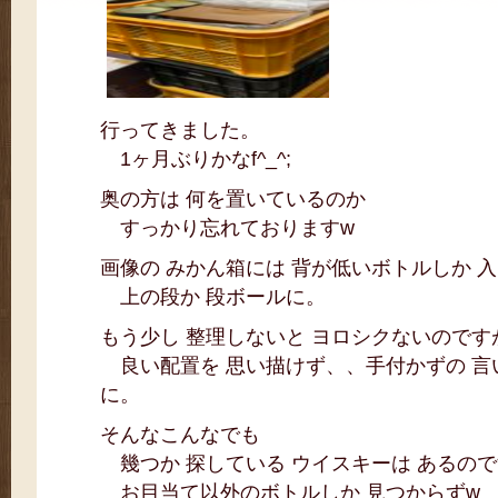
行ってきました。
1ヶ月ぶりかなf^_^;
奥の方は 何を置いているのか
すっかり忘れておりますw
画像の みかん箱には 背が低いボトルしか 
上の段か 段ボールに。
もう少し 整理しないと ヨロシクないのです
良い配置を 思い描けず、、手付かずの 言
に。
そんなこんなでも
幾つか 探している ウイスキーは あるの
お目当て以外のボトルしか 見つからずw