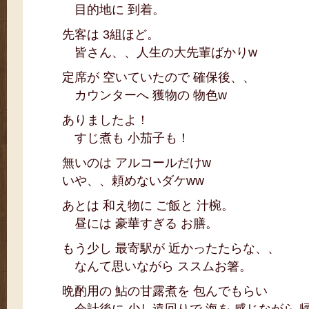
目的地に 到着。
先客は 3組ほど。
皆さん、、人生の大先輩ばかりw
定席が 空いていたので 確保後、、
カウンターへ 獲物の 物色w
ありましたよ！
すじ煮も 小茄子も！
無いのは アルコールだけw
いや、、頼めないダケww
あとは 和え物に ご飯と 汁椀。
昼には 豪華すぎる お膳。
もう少し 最寄駅が 近かったたらな、、
なんて思いながら ススムお箸。
晩酌用の 鮎の甘露煮を 包んでもらい