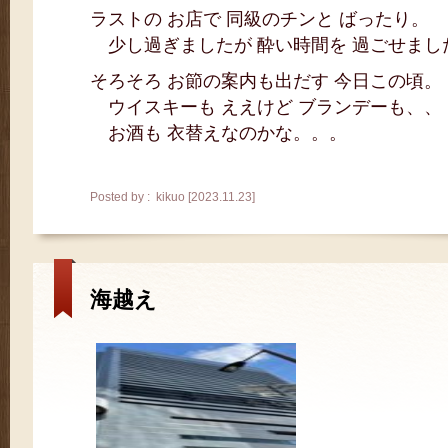
ラストの お店で 同級のチンと ばったり。
少し過ぎましたが 酔い時間を 過ごせまし
そろそろ お節の案内も出だす 今日この頃。
ウイスキーも ええけど ブランデーも、、
お酒も 衣替えなのかな。。。
Posted by : kikuo [2023.11.23]
海越え