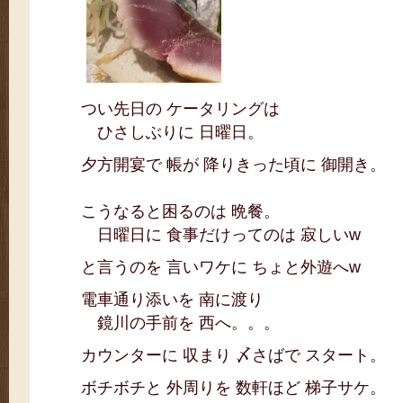
つい先日の ケータリングは
ひさしぶりに 日曜日。
夕方開宴で 帳が 降りきった頃に 御開き。
こうなると困るのは 晩餐。
日曜日に 食事だけってのは 寂しいw
と言うのを 言いワケに ちょと外遊へw
電車通り添いを 南に渡り
鏡川の手前を 西へ。。。
カウンターに 収まり 〆さばで スタート。
ボチボチと 外周りを 数軒ほど 梯子サケ。