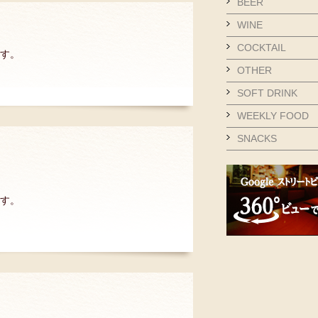
BEER
WINE
COCKTAIL
ます。
OTHER
SOFT DRINK
WEEKLY FOOD
SNACKS
ます。