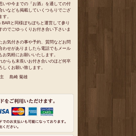
思いや今までの『お酒』を通しての付
合いなども掲載していくつもりでござ
ます。
`s BARと同様ぼちぼちと運営して参り
すのでごゆっくりお付き合い下さいま
。
たお気付きの事や予約、質問などお問
合わせがありましたら電話でもメール
もお気軽にお願いいたします。
れからも末長いお付き合いのほど何卒
ろしくお願い致します。
 主 島崎 菊雄