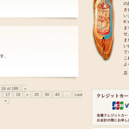
の
き
い
K
ま
せ
ま
い
で
ます。
こ
よ
店
 16 of 188
«
17
18
»
20
30
40
...
Last
»