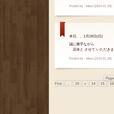
Posted by : kikuo [2024.01.29]
本日、、1月28日(日)
誠に勝手ながら
店休と させて いただき
Posted by : kikuo [2024.01.28]
Page
First
...
10
«
14
15
16