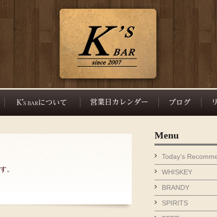
Menu
Today’s Recomm
ます。
WHISKEY
BRANDY
SPIRITS