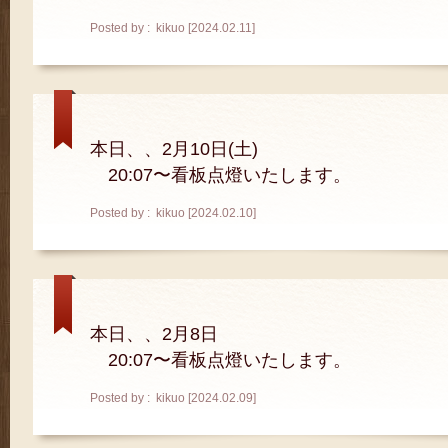
Posted by : kikuo [2024.02.11]
本日、、2月10日(土)
20:07〜看板点燈いたします。
Posted by : kikuo [2024.02.10]
本日、、2月8日
20:07〜看板点燈いたします。
Posted by : kikuo [2024.02.09]