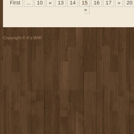
First
...
10
«
13
14
15
16
17
»
20
»
Copyright © K's BAR