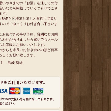
思いや今までの『お酒』を通しての付
合いなども掲載していくつもりでござ
ます。
`s BARと同様ぼちぼちと運営して参り
すのでごゆっくりお付き合い下さいま
。
たお気付きの事や予約、質問などお問
合わせがありましたら電話でもメール
もお気軽にお願いいたします。
れからも末長いお付き合いのほど何卒
ろしくお願い致します。
 主 島崎 菊雄