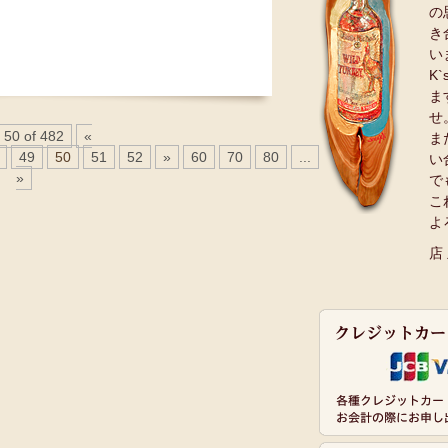
の
き
い
K
ま
せ
 50 of 482
«
ま
49
50
51
52
»
60
70
80
...
Last
い
»
で
こ
よ
店