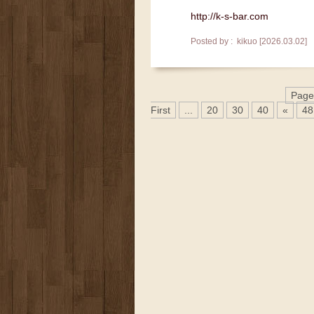
http://k-s-bar.com
Posted by : kikuo [2026.03.02]
Page
First
...
20
30
40
«
48