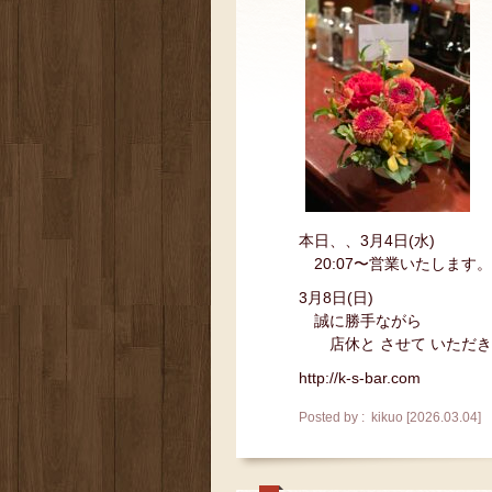
本日、、3月4日(水)
20:07〜営業いたします。
3月8日(日)
誠に勝手ながら
店休と させて いただき
http://k-s-bar.com
Posted by : kikuo [2026.03.04]