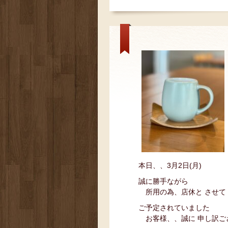
本日、、3月2日(月)
誠に勝手ながら
所用の為、店休と させて
ご予定されていました
お客様、、誠に 申し訳ご