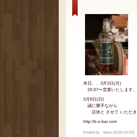
本日、、3月3日(月)
20:07〜営業いたします。
3月8日(日)
誠に勝手ながら
店休と させて いただき
http://k-s-bar.com
Posted by : kikuo [2026.03.03]