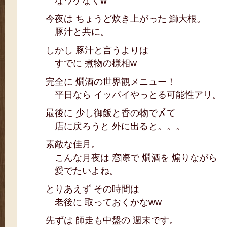
なワケなくw
今夜は ちょうど炊き上がった 鰤大根。
豚汁と共に。
しかし 豚汁と言うよりは
すでに 煮物の様相w
完全に 燗酒の世界観メニュー！
平日なら イッパイやっとる可能性アリ。
最後に 少し御飯と香の物で〆て
店に戻ろうと 外に出ると。。。
素敵な佳月。
こんな月夜は 窓際で 燗酒を 煽りながら
愛でたいよね。
とりあえず その時間は
老後に 取っておくかなww
先ずは 師走も中盤の 週末です。