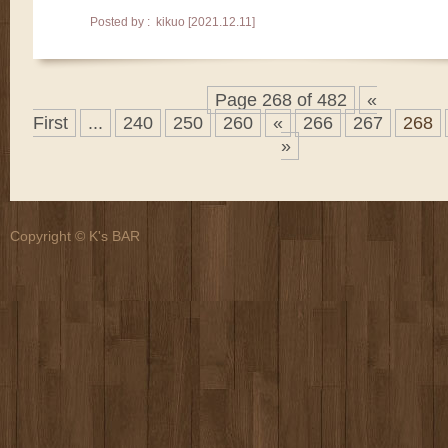
Posted by : kikuo [2021.12.11]
Page 268 of 482
«
First
...
240
250
260
«
266
267
268
»
Copyright © K's BAR