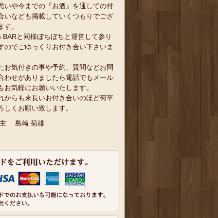
思いや今までの『お酒』を通しての付
合いなども掲載していくつもりでござ
ます。
`s BARと同様ぼちぼちと運営して参り
すのでごゆっくりお付き合い下さいま
。
たお気付きの事や予約、質問などお問
合わせがありましたら電話でもメール
もお気軽にお願いいたします。
れからも末長いお付き合いのほど何卒
ろしくお願い致します。
 主 島崎 菊雄