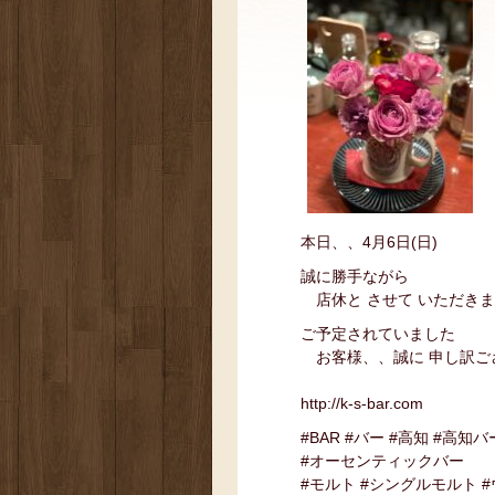
本日、、4月6日(日)
誠に勝手ながら
店休と させて いただき
ご予定されていました
お客様、、誠に 申し訳ご
http://k-s-bar.com
#BAR #バー #高知 #高知バ
#オーセンティックバー
#モルト #シングルモルト 