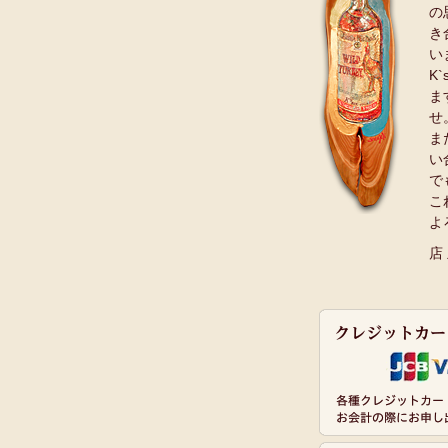
の
き
い
K
ま
せ
ま
い
で
こ
よ
店