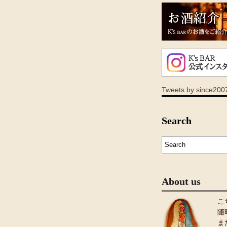
Tweets by since200
Search
About us
こ
随
ま