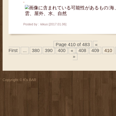
Posted by : kikuo [2017.01.06]
Page 410 of 483
«
First
...
380
390
400
«
408
409
410
»
Copyright © K's BAR