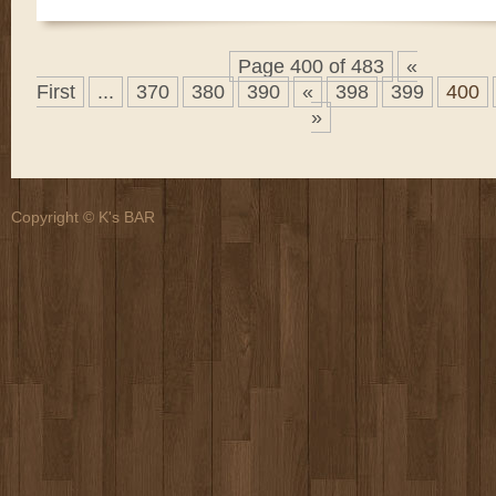
Page 400 of 483
«
First
...
370
380
390
«
398
399
400
»
Copyright © K's BAR