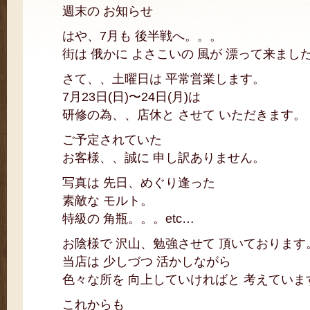
週末の お知らせ
はや、7月も 後半戦へ。。。
街は 俄かに よさこいの 風が 漂って来まし
さて、、土曜日は 平常営業します。
7月23日(日)〜24日(月)は
研修の為、、店休と させて いただきます。
ご予定されていた
お客様、、誠に 申し訳ありません。
写真は 先日、めぐり逢った
素敵な モルト。
特級の 角瓶。。。etc…
お陰様で 沢山、勉強させて 頂いております
当店は 少しづつ 活かしながら
色々な所を 向上していければと 考えていま
これからも