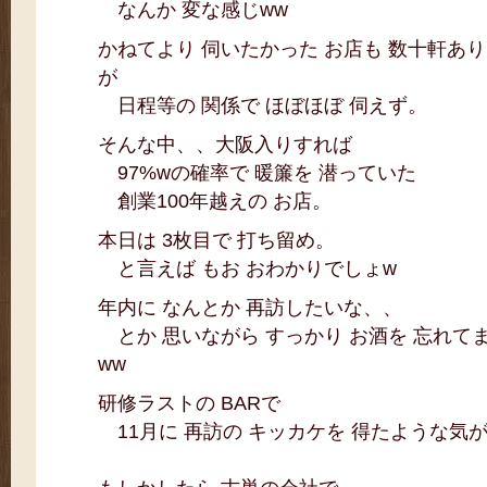
なんか 変な感じww
かねてより 伺いたかった お店も 数十軒あ
が
日程等の 関係で ほぼほぼ 伺えず。
そんな中、、大阪入りすれば
97%wの確率で 暖簾を 潜っていた
創業100年越えの お店。
本日は 3枚目で 打ち留め。
と言えば もお おわかりでしょw
年内に なんとか 再訪したいな、、
とか 思いながら すっかり お酒を 忘れて
ww
研修ラストの BARで
11月に 再訪の キッカケを 得たような気