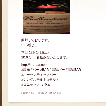
開封しております。
いい感じ。
本日 12月14日(土)
20:07、、看板点燈いたします。
http://k-s-bar.com
#高知 #バー #BAR #高知バー #高知BAR
#オーセンティックバー
#シングルモルト #モルト
#コニャック ＃ラム
Posted by : kikuo [2019.12.14]