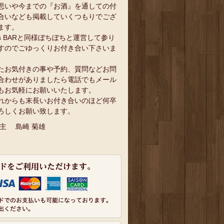
思いや今までの『お酒』を通しての付
合いなども掲載していくつもりでござ
ます。
`s BARと同様ぼちぼちと運営して参り
すのでごゆっくりお付き合い下さいま
。
たお気付きの事や予約、質問などお問
合わせがありましたら電話でもメール
もお気軽にお願いいたします。
れからも末長いお付き合いのほど何卒
ろしくお願い致します。
 主 島崎 菊雄