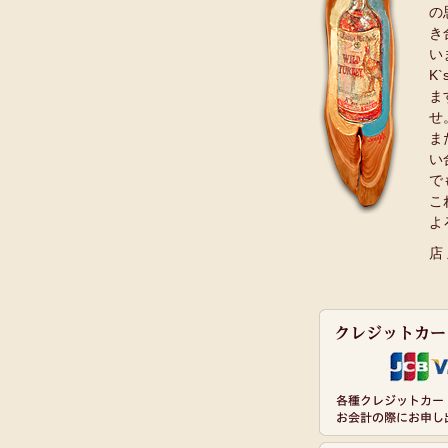
の
き
い
K
ま
せ
ま
い
で
こ
よ
店