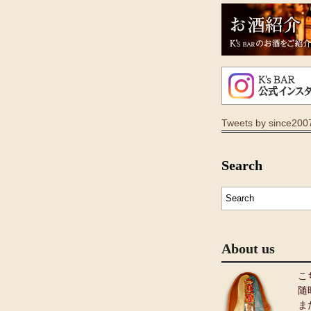
Tweets by since200
Search
About us
こ
随
ま