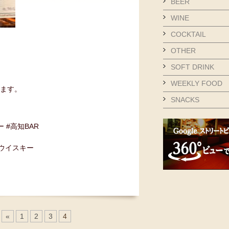
BEER
WINE
COCKTAIL
OTHER
SOFT DRINK
WEEKLY FOOD
ます。
SNACKS
ー #高知BAR
#ウイスキー
«
1
2
3
4