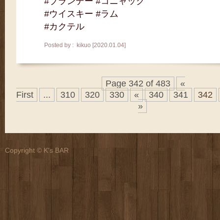
#ブランデー #コニャック
#ウイスキー #ラム
#カクテル
Posted by : kikuo [2020.01.04]
Page 342 of 483
«
First
...
310
320
330
«
340
341
342
»
Copyright © K's BAR