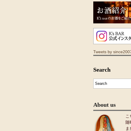
Tweets by since200
Search
About us
こ
随
ま