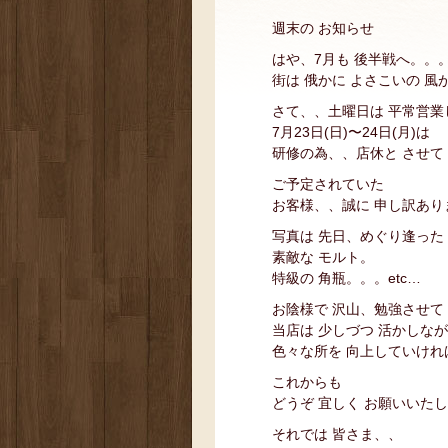
週末の お知らせ
はや、7月も 後半戦へ。。
街は 俄かに よさこいの 風
さて、、土曜日は 平常営業
7月23日(日)〜24日(月)は
研修の為、、店休と させて
ご予定されていた
お客様、、誠に 申し訳あり
写真は 先日、めぐり逢った
素敵な モルト。
特級の 角瓶。。。etc…
お陰様で 沢山、勉強させて
当店は 少しづつ 活かしな
色々な所を 向上していけれ
これからも
どうぞ 宜しく お願いいた
それでは 皆さま、、