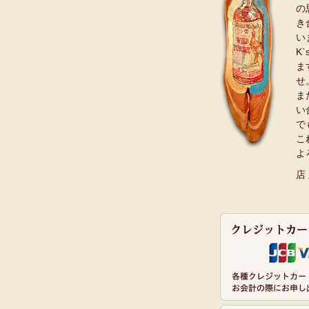
の
き
い
K
ま
せ
ま
い
で
こ
よ
店