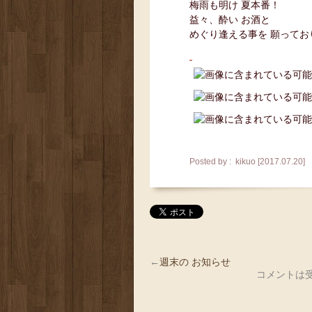
梅雨も明け 夏本番！
益々、酔い お酒と
めぐり逢える事を 願ってお
Posted by : kikuo [2017.07.20]
←
週末の お知らせ
コメントは