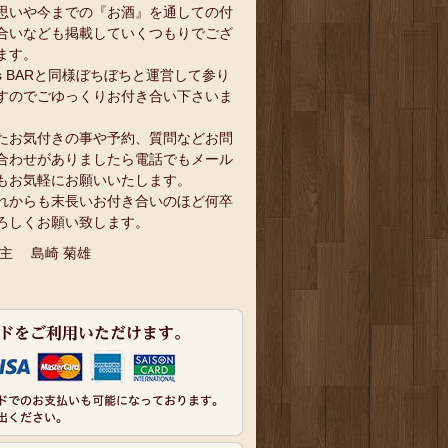
思いや今までの『お酒』を通しての付
合いなども掲載していくつもりでござ
ます。
`s BARと同様ぼちぼちと運営して参り
すのでごゆっくりお付き合い下さいま
。
たお気付きの事や予約、質問などお問
合わせがありましたら電話でもメール
もお気軽にお願いいたします。
れからも末長いお付き合いのほど何卒
ろしくお願い致します。
 主 島崎 菊雄