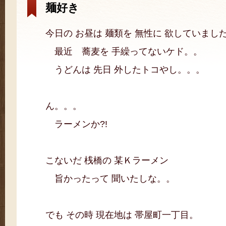
麺好き
今日の お昼は 麺類を 無性に 欲していまし
最近 蕎麦を 手繰ってないケド。。
うどんは 先日 外したトコやし。。。
ん。。。
ラーメンか?!
こないだ 桟橋の 某Ｋラーメン
旨かったって 聞いたしな。。
でも その時 現在地は 帯屋町一丁目。