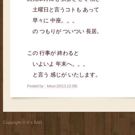
土曜日と言うコトも あって
早々に 中座。。。
の つもりが ついつい 長居。
この 行事が 終わると
いよいよ 年末へ。。。
と言う 感じが いたします。
Posted by : kikuo [2013.12.08]
Copyright © K's BAR