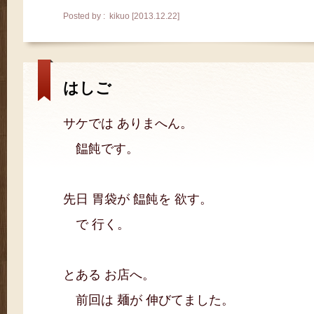
Posted by : kikuo [2013.12.22]
はしご
サケでは ありまへん。
饂飩です。
先日 胃袋が 饂飩を 欲す。
で 行く。
とある お店へ。
前回は 麺が 伸びてました。