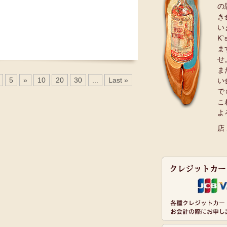
の
き
い
K
ま
せ
ま
5
»
10
20
30
...
Last »
い
で
こ
よ
店