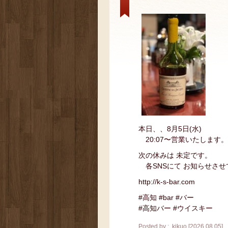
本日、、8月5日(水)
20:07〜営業いたします。
次の休みは 未定です。
各SNSにて お知らせさせ
http://k-s-bar.com
#高知 #bar #バー
#高知バー #ウイスキー
Posted by : kikuo [2026.08.05]