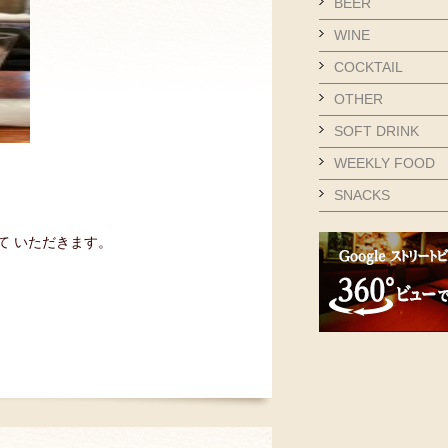
BEER
WINE
COCKTAIL
OTHER
SOFT DRINK
WEEKLY FOOD
SNACKS
て いただきます。