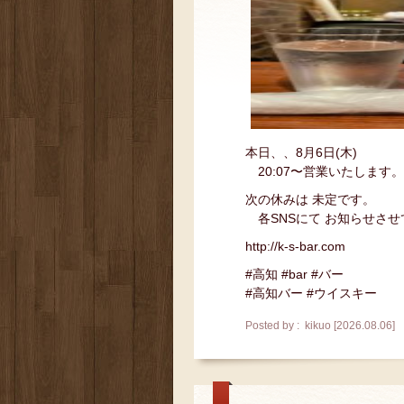
本日、、8月6日(木)
20:07〜営業いたします。
次の休みは 未定です。
各SNSにて お知らせさせ
http://k-s-bar.com
#高知 #bar #バー
#高知バー #ウイスキー
Posted by : kikuo [2026.08.06]