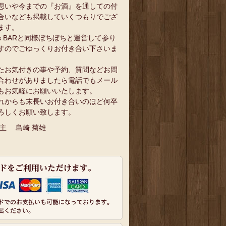
思いや今までの『お酒』を通しての付
合いなども掲載していくつもりでござ
ます。
`s BARと同様ぼちぼちと運営して参り
すのでごゆっくりお付き合い下さいま
。
たお気付きの事や予約、質問などお問
合わせがありましたら電話でもメール
もお気軽にお願いいたします。
れからも末長いお付き合いのほど何卒
ろしくお願い致します。
 主 島崎 菊雄