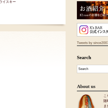
#ウイスキー
Tweets by since200
Search
About us
こ
随
ま