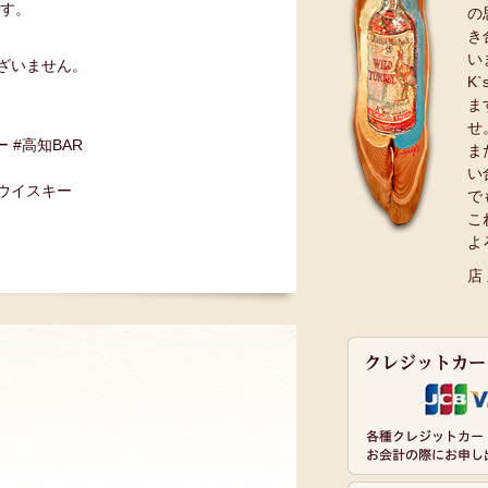
ます。
の
き
い
ざいません。
K
ま
せ
ー #高知BAR
ま
い
#ウイスキー
で
こ
よ
店