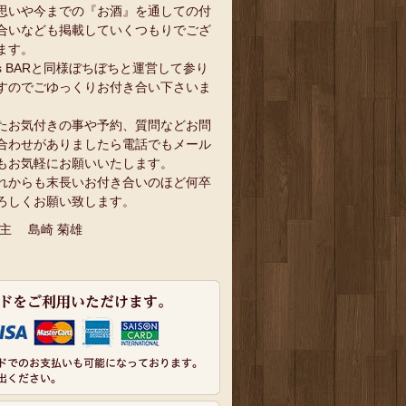
思いや今までの『お酒』を通しての付
合いなども掲載していくつもりでござ
ます。
`s BARと同様ぼちぼちと運営して参り
すのでごゆっくりお付き合い下さいま
。
たお気付きの事や予約、質問などお問
合わせがありましたら電話でもメール
もお気軽にお願いいたします。
れからも末長いお付き合いのほど何卒
ろしくお願い致します。
 主 島崎 菊雄