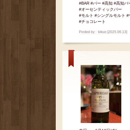
#BAR #バー #高知 #高知バ
#オーセンティックバー
#モルト #シングルモルト 
#チョコレート
Posted by : kikuo [2025.06.13]