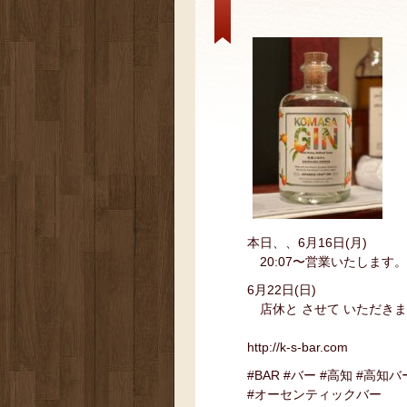
本日、、6月16日(月)
20:07〜営業いたします。
6月22日(日)
店休と させて いただき
http://k-s-bar.com
#BAR #バー #高知 #高知バ
#オーセンティックバー