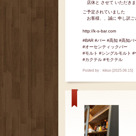
店休と させて いただき
ご予定されていました
お客様、、誠に 申し訳ご
http://k-s-bar.com
#BAR #バー #高知 #高知バ
#オーセンティックバー
#モルト #シングルモルト 
#カクテル #モクテル
Posted by : kikuo [2025.06.15]