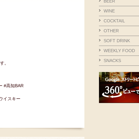
BEER
WINE
COCKTAIL
OTHER
SOFT DRINK
WEEKLY FOOD
SNACKS
ます。
ー #高知BAR
#ウイスキー