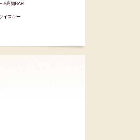
ー #高知BAR
#ウイスキー