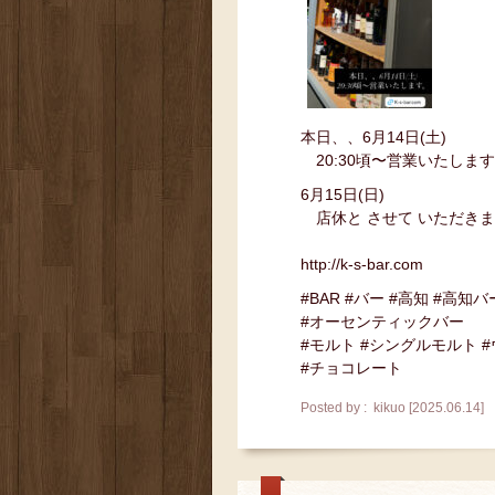
本日、、6月14日(土)
20:30頃〜営業いたしま
6月15日(日)
店休と させて いただき
http://k-s-bar.com
#BAR #バー #高知 #高知バ
#オーセンティックバー
#モルト #シングルモルト 
#チョコレート
Posted by : kikuo [2025.06.14]