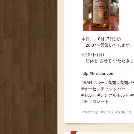
本日、、6月17日(火)
20:07〜営業いたします。
6月22日(日)
店休と させて いただき
http://k-s-bar.com
#BAR #バー #高知 #高知バ
#オーセンティックバー
#モルト #シングルモルト 
#チョコレート
Posted by : kikuo [2025.06.17]