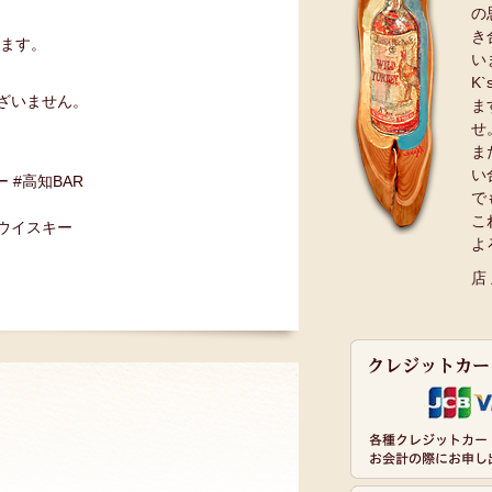
の
き
ます。
い
K
ざいません。
ま
せ
ま
い
ー #高知BAR
で
こ
#ウイスキー
よ
店