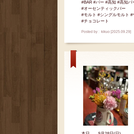
#BAR #バー #高知 #高知バ
#オーセンティックバー
#モルト #シングルモルト 
#チョコレート
Posted by : kikuo [2025.09.29]
本日、、9月28日(日)