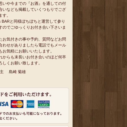
思いや今までの『お酒』を通しての付
合いなども掲載していくつもりでござ
ます。
`s BARと同様ぼちぼちと運営して参り
すのでごゆっくりお付き合い下さいま
。
たお気付きの事や予約、質問などお問
合わせがありましたら電話でもメール
もお気軽にお願いいたします。
れからも末長いお付き合いのほど何卒
ろしくお願い致します。
 主 島崎 菊雄