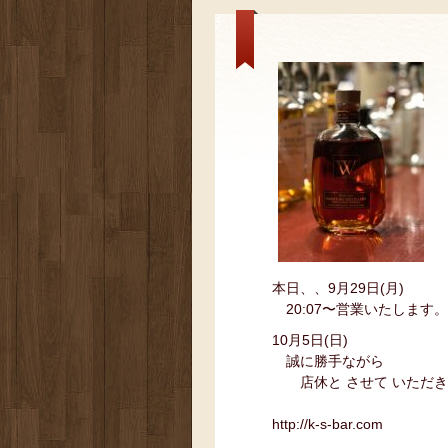
本日、、9月29日(月)
20:07〜営業いたします。
10月5日(日)
誠に勝手ながら
店休と させて いただき
http://k-s-bar.com