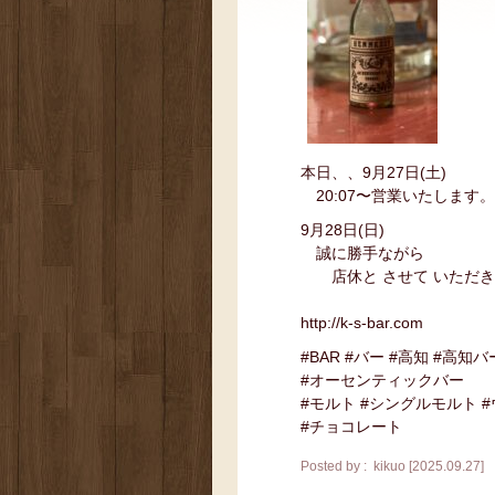
本日、、9月27日(土)
20:07〜営業いたします。
9月28日(日)
誠に勝手ながら
店休と させて いただき
http://k-s-bar.com
#BAR #バー #高知 #高知バ
#オーセンティックバー
#モルト #シングルモルト 
#チョコレート
Posted by : kikuo [2025.09.27]