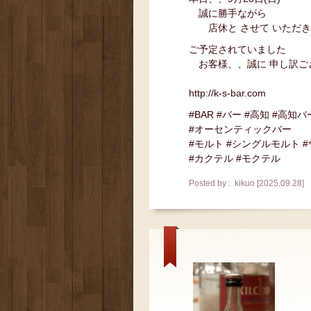
誠に勝手ながら
店休と させて いただき
ご予定されていました
お客様、、誠に 申し訳ご
http://k-s-bar.com
#BAR #バー #高知 #高知バ
#オーセンティックバー
#モルト #シングルモルト 
#カクテル #モクテル
Posted by : kikuo [2025.09.28]