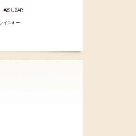
ー #高知BAR
#ウイスキー