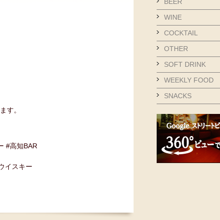
BEER
WINE
COCKTAIL
OTHER
SOFT DRINK
WEEKLY FOOD
SNACKS
ます。
ー #高知BAR
#ウイスキー