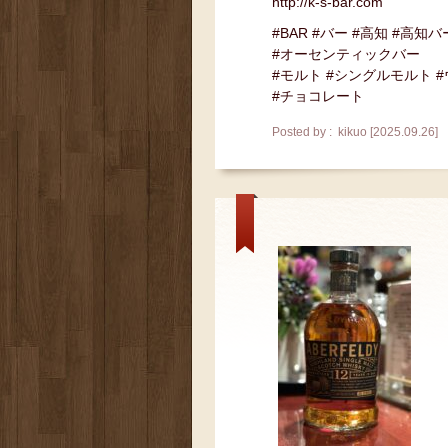
http://k-s-bar.com
#BAR #バー #高知 #高知バ
#オーセンティックバー
#モルト #シングルモルト 
#チョコレート
Posted by : kikuo [2025.09.26]