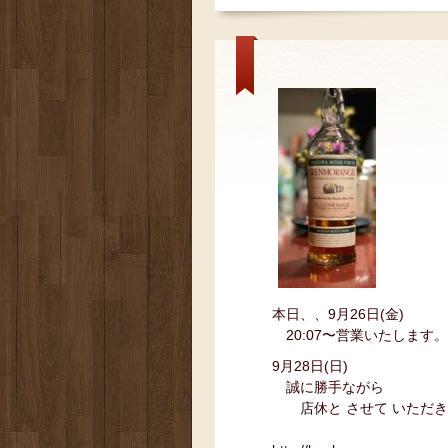
本日、、9月26日(金)
20:07〜営業いたします。
9月28日(日)
誠に勝手ながら
店休と させて いただき