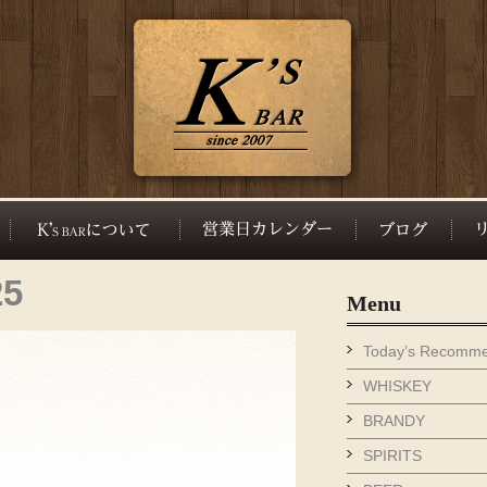
25
Menu
Today’s Recomm
WHISKEY
BRANDY
SPIRITS