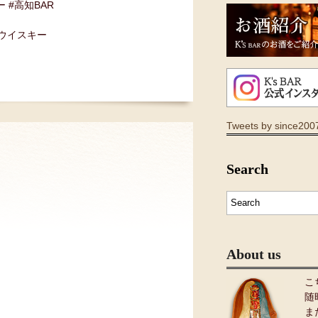
ー #高知BAR
#ウイスキー
Tweets by since200
Search
About us
こ
随
ま