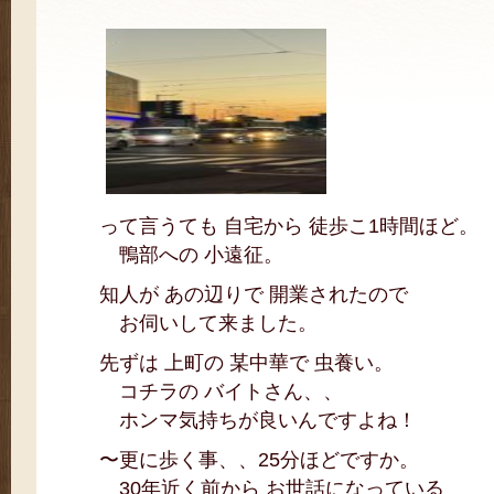
って言うても 自宅から 徒歩こ1時間ほど。
鴨部への 小遠征。
知人が あの辺りで 開業されたので
お伺いして来ました。
先ずは 上町の 某中華で 虫養い。
コチラの バイトさん、、
ホンマ気持ちが良いんですよね！
〜更に歩く事、、25分ほどですか。
30年近く前から お世話になっている