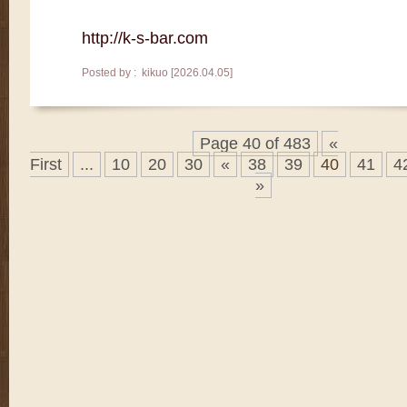
http://k-s-bar.com
Posted by : kikuo [2026.04.05]
Page 40 of 483
«
First
...
10
20
30
«
38
39
40
41
4
»